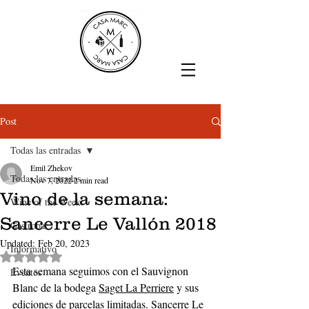
Post
Todas las entradas
Emil Zhekov
Todas las entradas
Nov 7, 2022
2 min read
Vino de la semana:
Wine of the Week
Sancerre Le Vallón 2018
Gastrobar
Updated:
Feb 20, 2023
Informativo
Rated NaN out of 5 stars.
Esta semana seguimos con el Sauvignon 
Eventos
Blanc de la bodega 
Saget La Perriere
 y sus 
ediciones de parcelas limitadas. Sancerre Le 