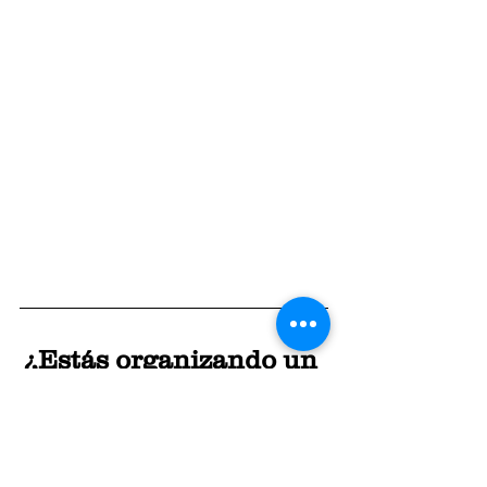
¿Estás organizando un 
evento en Sitges?
Escríbenos a 
📩 
casamarc.events@gmail.com