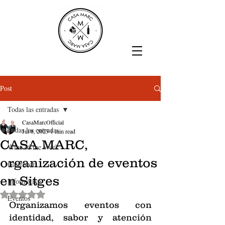
Post
Todas las entradas
CasaMarcOfficial
Todas las entradas
Jul 8, 2025
1 min read
CASA MARC,
Wine of the Week
organización de eventos
Gastrobar
en Sitges
Informativo
Rated NaN out of 5 stars.
Eventos
Organizamos eventos con 
identidad, sabor y atención 