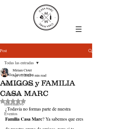
Post
Todas las entradas
Miriam Clotet
Todas las entradas
Apr 17, 2022
1 min read
AMIGOS y FAMILIA
Wine of the Week
CASA MARC
Gastrobar
Rated NaN out of 5 stars.
Informativo
¿Todavía no formas parte de nuestra 
Eventos
Familia Casa Marc
? Ya sabemos que eres 
de nuestro grupo de amigos, pero si te 