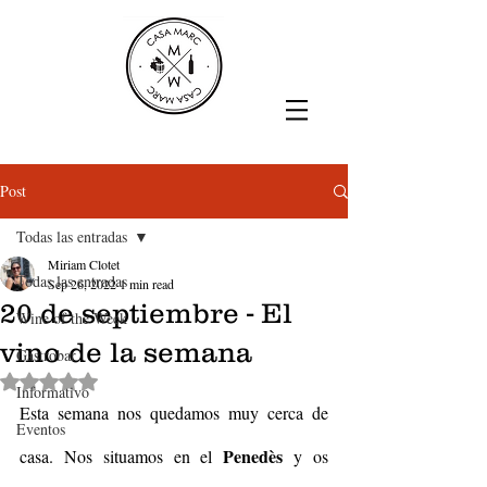
Post
Todas las entradas
Miriam Clotet
Todas las entradas
Sep 26, 2022
1 min read
20 de septiembre - El
Wine of the Week
vino de la semana
Gastrobar
Rated NaN out of 5 stars.
Informativo
Esta semana nos quedamos muy cerca de 
Eventos
Penedès 
casa. Nos situamos en el 
y os 